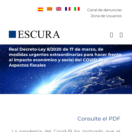
Saltar
Canal de denuncias
al
Zona de Usuarios
contenido
Real Decreto-Ley 8/2020 de 17 de marzo, de
medidas urgentes extraordinarias para hacer frente
al impacto económico y social del COVID-19 –
Aspectos fiscales
Consulte el PDF
La pandemia del Covid-19 ha motivado que el