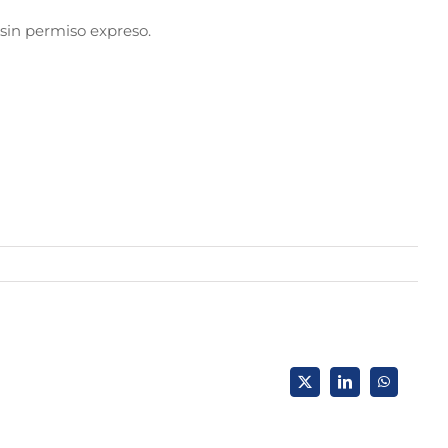
sin permiso expreso.
X
LinkedIn
WhatsApp