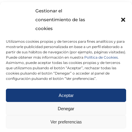
SOLICITA INFORMACIÓN
Gestionar el
consentimiento de las
cookies
Utilizamos cookies propias y de terceros para fines analíticos y para
mostrarle publicidad personalizada en base a un perfil elaborado a
partir de sus hábitos de navegación (por ejemplo, páginas visitadas).
Puede obtener más información en nuestra
Política de Cookies.
Asimismo, puede aceptar todas las cookies propias y de terceros
He leído y acepto la
Política de Privacidad
que utilizamos pulsando el botón “Aceptar”, rechazar todas las
cookies pulsando el botón “Denegar” o acceder al panel de
configuración pulsando el botón “Ver preferencias”.
Aceptar
Politica de cookies
|
Aviso Legal
|
Politica de
Denegar
privacidad
|
Abogados
|
Economistas
|
Ver preferencias
Barcelona
|
Madrid
|
Tarragona
|