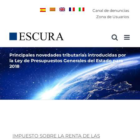
Saltar
Canal de denuncias
al
Zona de Usuarios
contenido
Principales novedades tributarias introducidas por
la Ley de Presupuestos Generales del Estado para
2018
IMPUESTO SOBRE LA RENTA DE LAS