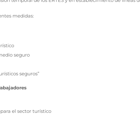
ensión temporal de los ERTES y en establecimiento de líneas d
entes medidas:
rístico
 medio seguro
rísticos seguros”
rabajadores
para el sector turístico