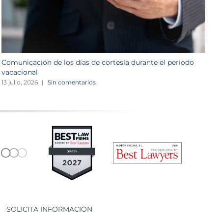
Comunicación de los días de cortesía durante el periodo
L
vacacional
1
13 julio, 2026
|
Sin comentarios
SOLICITA INFORMACIÓN