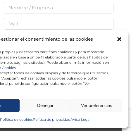
estionar el consentimiento de las cookies
 propias y de terceros para fines analíticos y para mostrarle
He leído y acepto la
Política de Privacidad
lizada en base a un perfil elaborado a partir de sus hábitos de
jemplo, páginas visitadas). Puede obtener más información en
e Cookies.
ceptar todas las cookies propias y de terceros que utilizamos
 “Aceptar”, rechazar todas las cookies pulsando el botón
er al panel de configuración pulsando el botón “Ver
r
Denegar
Ver preferencias
Política de cookies
Política de privacidad
Aviso Legal