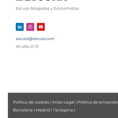
Escura Abogados y Economistas
escura@escura.com
93 494 01 31
Politica de cookies
|
Aviso Legal
|
Politica de privacida
Barcelona
|
Madrid
|
Tarragona
|