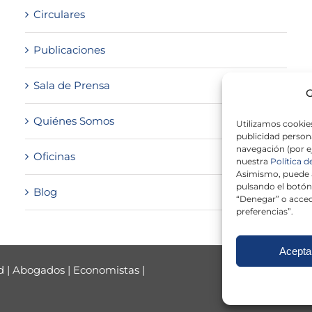
Circulares
Publicaciones
Sala de Prensa
G
Quiénes Somos
Utilizamos cookies
publicidad persona
navegación (por e
Oficinas
nuestra
Política d
Asimismo, puede a
pulsando el botón
Blog
“Denegar” o acced
preferencias”.
Acepta
d
|
Abogados
|
Economistas
|