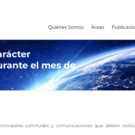
Quiénes Somos
Áreas
Publicaci
arácter
durante el mes de
Inicio
Fiscal - Contable
Obligacion
principales solicitudes y comunicaciones que deben realiz