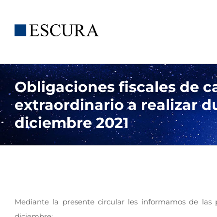
Saltar
al
contenido
Obligaciones fiscales de c
extraordinario a realizar 
diciembre 2021
Mediante la presente circular les informamos de las 
diciembre: