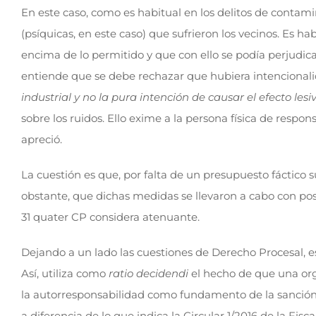
En este caso, como es habitual en los delitos de contami
(psíquicas, en este caso) que sufrieron los vecinos. Es 
encima de lo permitido y que con ello se podía perjudica
entiende que se debe rechazar que hubiera intencionalid
industrial y no la pura intención de causar el efecto lesi
sobre los ruidos. Ello exime a la persona física de respo
apreció.
La cuestión es que, por falta de un presupuesto fáctico s
obstante, que dichas medidas se llevaron a cabo con pos
31 quater CP considera atenuante.
Dejando a un lado las cuestiones de Derecho Procesal, e
Así, utiliza como
ratio decidendi
el hecho de que una orga
la autorresponsabilidad como fundamento de la sanción p
a diferencia de lo que indica la Circular 1/2016 de la Fi