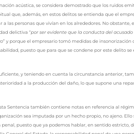
nación acústica, se considera demostrado que los ruidos emiti
habitual que, además, en estos delitos se entienda que el emp
r a las personas que vivían en los alrededores. No obstante,
ad delictiva “
por ser evidente que la conducta del acusado t
vo
” y porque el empresario tomó medidas de insonorización 
nsabilidad, puesto que para que se condene por este delito se 
uficiente, y teniendo en cuenta la circunstancia anterior, ta
terioridad a la producción del daño, lo que supone una repar
sta Sentencia también contiene notas en referencia al régime
nización sea imputada por un hecho propio, no ajeno. Ello su
enal, puesto que ya podemos hablar, en sentido estricto, de 
scalía General del Estado, la responsabilidad penal de una pe