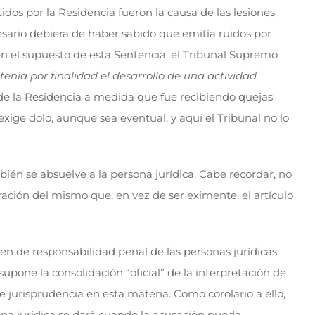
dos por la Residencia fueron la causa de las lesiones
resario debiera de haber sabido que emitía ruidos por
 en el supuesto de esta Sentencia, el Tribunal Supremo
enía por finalidad el desarrollo de una actividad
de la Residencia a medida que fue recibiendo quejas
exige dolo, aunque sea eventual, y aquí el Tribunal no lo
mbién se absuelve a la persona jurídica. Cabe recordar, no
ación del mismo que, en vez de ser eximente, el artículo
n de responsabilidad penal de las personas jurídicas.
pone la consolidación “oficial” de la interpretación de
jurisprudencia en esta materia. Como corolario a ello,
rsona jurídica se dará cuando la acusación pueda