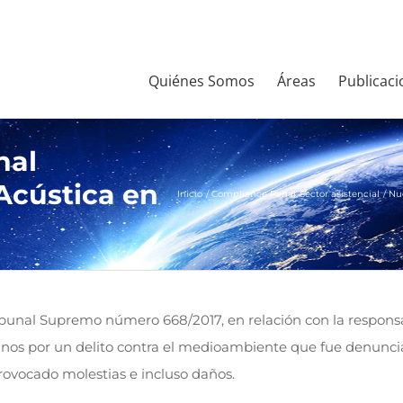
Quiénes Somos
Áreas
Publicaci
nal
Acústica en
Inicio
Compliance Penal
Sector asistencial
Nu
ribunal Supremo número 668/2017, en relación con la responsa
anos por un delito contra el medioambiente que fue denuncia
rovocado molestias e incluso daños.