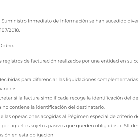
 Suministro Inmediato de Información se han sucedido divers
187/2018.
 Orden:
s registros de facturación realizados por una entidad en su c
Recibidas para diferenciar las liquidaciones complementaria
aneros.
ar si la factura simplificada recoge la identificación del dest
no contiene la identificación del destinatario.
e las operaciones acogidas al Régimen especial de criterio de
 por aquellos sujetos pasivos que queden obligados al SII des
usión en esta obligación