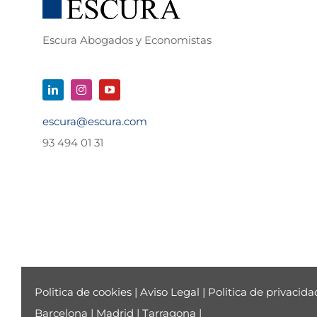
Escura Abogados y Economistas
escura@escura.com
93 494 01 31
Politica de cookies
|
Aviso Legal
|
Politica de privacida
Barcelona
|
Madrid
|
Tarragona
|