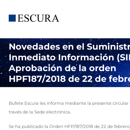
Saltar
al
contenido
Novedades en el Suminist
Inmediato Información (SII
Aprobación de la orden
HPF187/2018 de 22 de febr
Bufete Escura les informa mediante la presente circular 
través de la Sede electrónica.
Se ha publicado la Orden HFP/187/2018 de 22 de febrero p