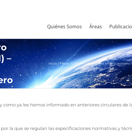
Quiénes Somos
Áreas
Publicaci
ro
) –
Inicio
Fiscal - Contable
Novedades en el Suministro I
ero
y como ya les hemos informado en anteriores circulares de la
or la que se regulan las especificaciones normativas y técnic