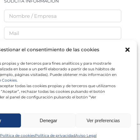
SOLICITA INFORMACIÓN
estionar el consentimiento de las cookies
 propias y de terceros para fines analíticos y para mostrarle
He leído y acepto la
Política de Privacidad
lizada en base a un perfil elaborado a partir de sus hábitos de
jemplo, páginas visitadas). Puede obtener más información en
e Cookies.
ceptar todas las cookies propias y de terceros que utilizamos
 “Aceptar”, rechazar todas las cookies pulsando el botón
er al panel de configuración pulsando el botón “Ver
r
Denegar
Ver preferencias
Política de cookies
Política de privacidad
Aviso Legal