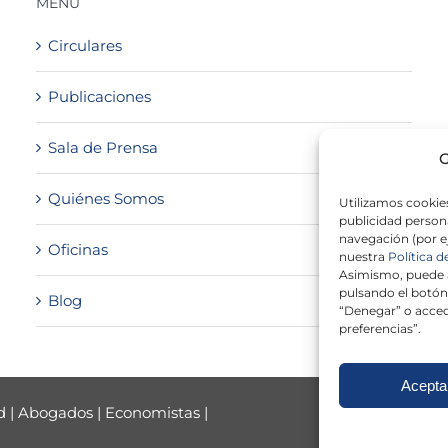
MENÚ
Circulares
Publicaciones
Sala de Prensa
G
Quiénes Somos
Utilizamos cookies
publicidad persona
navegación (por e
Oficinas
nuestra
Política d
Asimismo, puede a
pulsando el botón
Blog
“Denegar” o acced
preferencias”.
Acepta
d
|
Abogados
|
Economistas
|