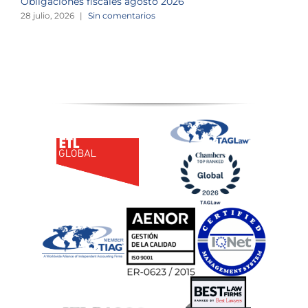
Obligaciones fiscales agosto 2026
M
28 julio, 2026
|
Sin comentarios
1