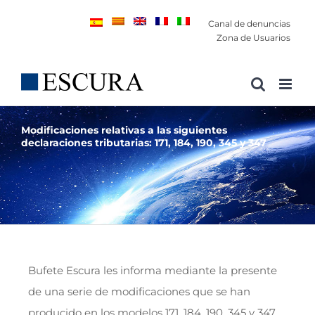
Saltar
Canal de denuncias
al
Zona de Usuarios
contenido
Modificaciones relativas a las siguientes
declaraciones tributarias: 171, 184, 190, 345 y 347
Bufete Escura les informa mediante la presente
de una serie de modificaciones que se han
producido en los modelos 171, 184, 190, 345 y 347