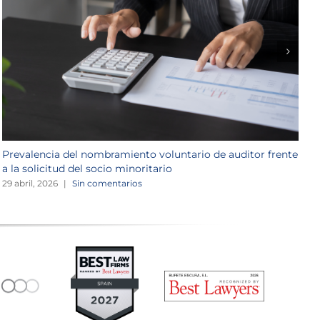
Prevalencia del nombramiento voluntario de auditor frente
L
a la solicitud del socio minoritario
r
29 abril, 2026
|
Sin comentarios
2