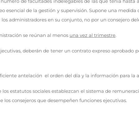
 número de facultades indelegables de las que tenía hasta ah
o esencial de la gestión y supervisión. Supone una medida 
los administradores en su conjunto, no por un consejero de
inistración se reúnan al menos
una vez al trimestre
.
jecutivas, deberán de tener un contrato expreso aprobado por
ficiente antelación el orden del día y la información para la
e los estatutos sociales establezcan el sistema de remunerac
 de los consejeros que desempeñen funciones ejecutivas.