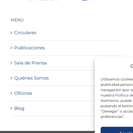
MENÚ
Circulares
Publicaciones
Sala de Prensa
G
Quiénes Somos
Utilizamos cookies
publicidad persona
navegación (por e
Oficinas
nuestra
Política d
Asimismo, puede a
pulsando el botón
Blog
“Denegar” o acced
preferencias”.