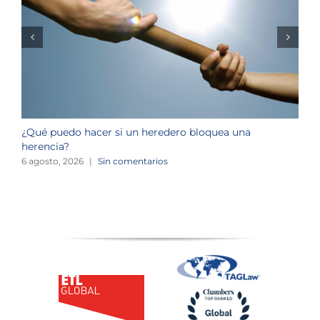
¿Qué puedo hacer si un heredero bloquea una
¿
herencia?
1
6 agosto, 2026
|
Sin comentarios