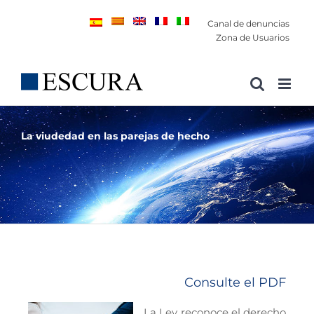
Saltar
Canal de denuncias
al
Zona de Usuarios
contenido
La viudedad en las parejas de hecho
Consulte el PDF
La Ley reconoce el derecho