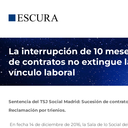
Saltar
al
contenido
La interrupción de 10 mes
de contratos no extingue l
vínculo laboral
Sentencia del TSJ Social Madrid: Sucesión de contrato
Reclamación por trienios.
En fecha 14 de diciembre de 2016, la Sala de lo Social d