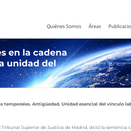
Quiénes Somos
Áreas
Publicaci
es en la cadena
a unidad del
Inicio
Laboral
La interrupció
s temporales. Antigüedad. Unidad esencial del vínculo la
el Tribunal Superior de Justicia de Madrid, dictó la sentenci