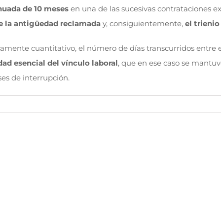
inuada de 10 meses
en una de las sucesivas contrataciones e
e la antigüedad reclamada
y, consiguientemente,
el trieni
amente cuantitativo, el número de días transcurridos entre el
dad esencial del vínculo laboral
, que en ese caso se mantuvo
es de interrupción.