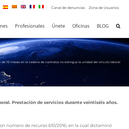
Canal de denuncias
Zona de Usuarios
ones
Profesionales
Únete
Oficinas
BLOG
n de 10 meses en la cadena de contratos no extingue la unidad del vínculo laboral
boral
.
Prestación de servicios durante veintiséis años.
a con número de recurso 610/2016, en la cual dictaminó