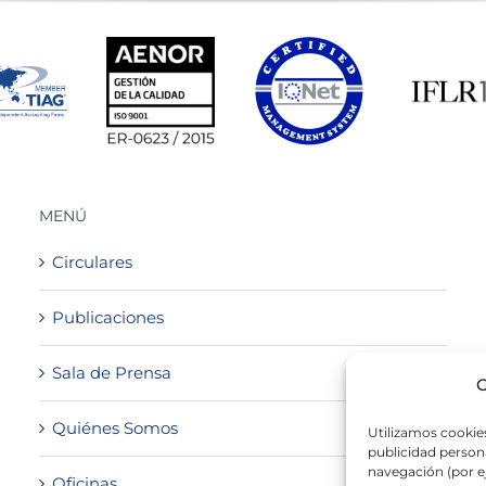
MENÚ
Circulares
Publicaciones
Sala de Prensa
G
Quiénes Somos
Utilizamos cookies
publicidad persona
navegación (por e
Oficinas