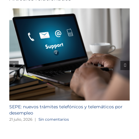
SEPE: nuevos trámites telefónicos y telemáticos por
C
desempleo
d
21 julio, 2026
|
Sin comentarios
2