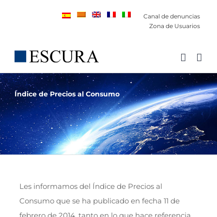
Saltar
Canal de denuncias
al
Zona de Usuarios
contenido
Índice de Precios al Consumo
Les informamos del Índice de Precios al
Consumo que se ha publicado en fecha 11 de
febrero de 2014, tanto en lo que hace referencia