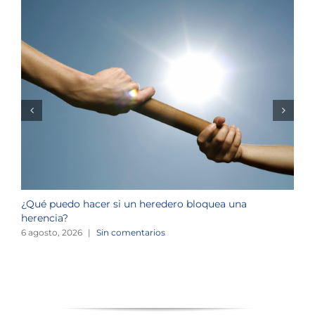
¿Qué puedo hacer si un heredero bloquea una
¿
herencia?
1
6 agosto, 2026
|
Sin comentarios