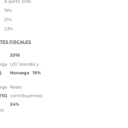
A partir 2016
19%
21%
23%
TES FISCALES
2016
uega
UE/ Islandia y
)
Noruega 19%
uega
Resto
/15)
contribuyentes:
24%
tes