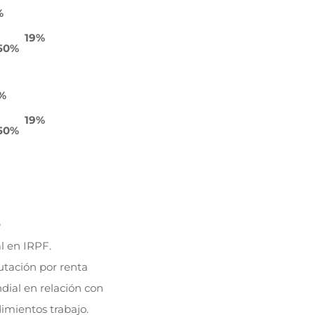
%
19%
,50%
0%
19%
,50%
5
l en IRPF.
utación por renta
ial en relación con
imientos trabajo.