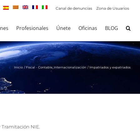
Canal de denuncias
Zona de Usuarios
ones
Profesionales
Únete
Oficinas
BLOG
Inicio
Fiscal - Contable
Internacionalización
Impatriados y expatriados
y Tramitación NIE.