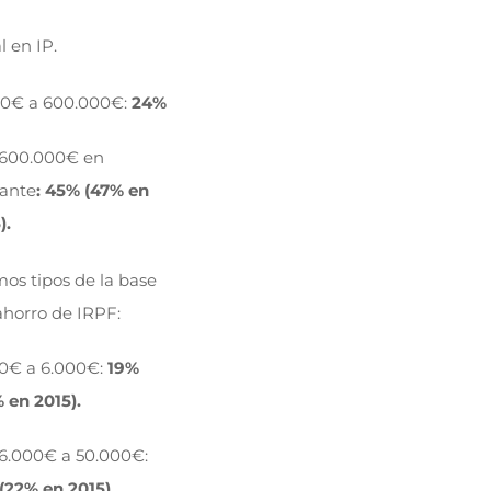
l en IP.
0€ a 600.000€:
24%
 600.000€ en
ante
: 45% (47% en
).
os tipos de la base
ahorro de IRPF:
0€ a 6.000€:
19%
 en 2015).
6.000€ a 50.000€:
(22% en 2015).