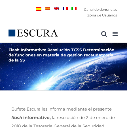
Saltar
Canal de denuncias
al
Zona de Usuarios
contenido
Flash Informativo: Resolución TGSS Determinación
de funciones en materia de gestión recaudatooria
de la SS
Bufete Escura les informa mediante el presente
flash
informativo,
la resolución de 2 de enero de
2018 de la Tesorería General de la Seguridad