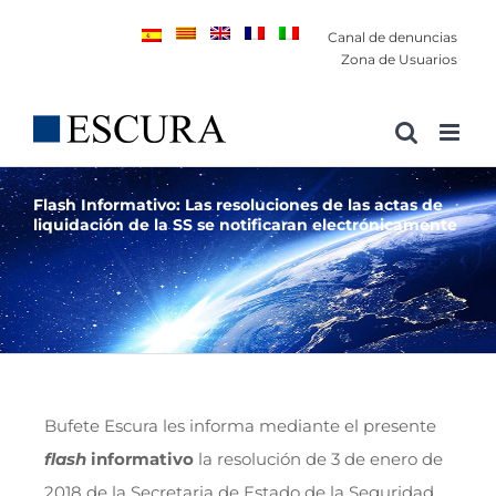
Saltar
Canal de denuncias
al
Zona de Usuarios
contenido
Flash Informativo: Las resoluciones de las actas de
liquidación de la SS se notificaran electrónicamente
Bufete Escura les informa mediante el presente
flash
informativo
la resolución de 3 de enero de
2018 de la Secretaria de Estado de la Seguridad