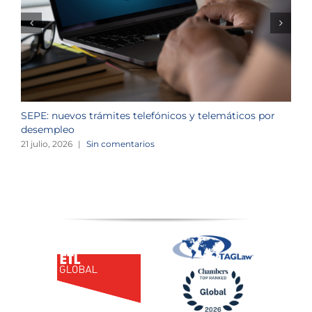
SEPE: nuevos trámites telefónicos y telemáticos por
C
desempleo
d
21 julio, 2026
|
Sin comentarios
2