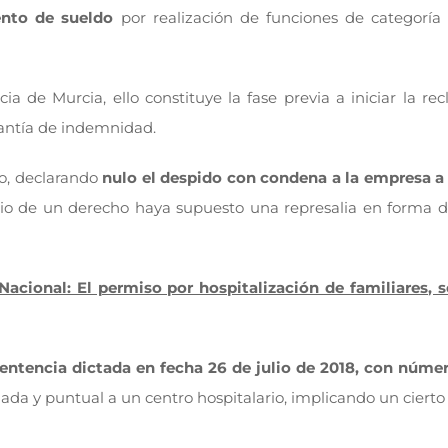
ento de sueldo
por realización de funciones de categoría s
cia de Murcia, ello constituye la fase previa a iniciar la re
rantía de indemnidad.
o, declarando
nulo el despido con condena a la empresa a 
cicio de un derecho haya supuesto una represalia en forma 
 Nacional: El permiso por hospitalización de familiares
 sentencia dictada en fecha 26 de julio de 2018, con núme
ada y puntual a un centro hospitalario, implicando un ciert