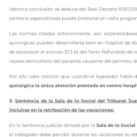
Idéntica conclusión se deduce del Real Decreto 1030/2006
sanitaria especializada puede prestarse en visita progra
Las normas citadas anteriormente, son esclarecedoras a
quirúrgicas pueden desarrollarse bien en hospital de dí
de esclarecer el artículo 37.3 b) del Texto Refundido de
reposo domiciliario del pariente causante del permiso, de
Por ello cabe concluir que cuando el legislador habla
quirúrgica la única atención prestada en centro hosp
3.
Sentencia de la Sala de lo Social del Tribunal Sup
incluirse en la retribución de las vacaciones:
En la Sentencia judicial dictada por la
Sala de lo Socia
el trabajador debe percibir durante las vacaciones su r