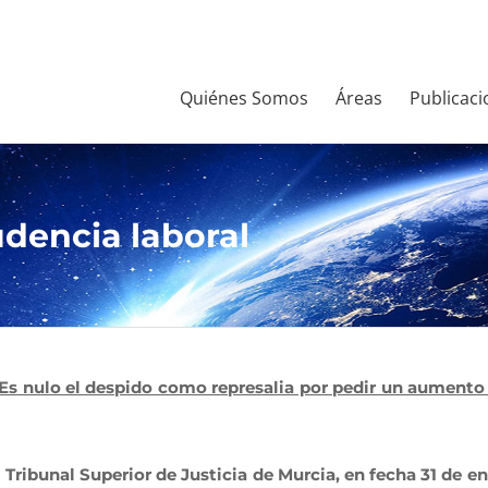
Quiénes Somos
Áreas
Publicaci
udencia laboral
a: Es nulo el despido como represalia por pedir un aument
l Tribunal Superior de Justicia de Murcia, en fecha 31 de 