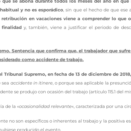
o que se abona durante todos los meses del año en que se
 habitual y no es esporádico
, sin que el hecho de que ese a
a retribución en vacaciones viene a comprender lo que o
 finalidad
y, también, viene a justificar el periodo de des
emo. Sentencia que confirma que, el trabajador que sufre 
nsiderado como accidente de trabajo.
del Tribunal Supremo, en fecha de 13 de diciembre de 201
e sea
accidente in itinere
, o porque sea aplicable la presunció
idente se produjo con ocasión del trabajo (artículo 115.1 del m
a de la «
ocasionalidad relevante
«, caracterizada por una cir
e no son específicos o inherentes al trabajo y la positiva es
 hubiese producido el evento.