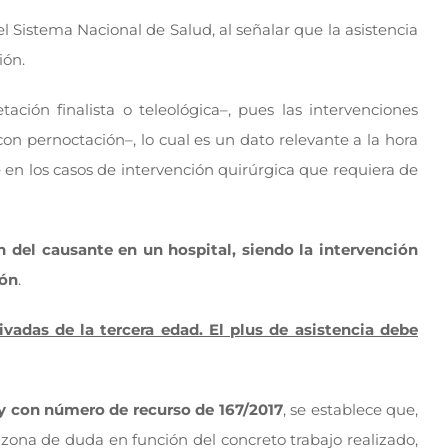
l Sistema Nacional de Salud, al señalar que la asistencia
ión.
ación finalista o teleológica–, pues las intervenciones
on pernoctación–, lo cual es un dato relevante a la hora
e en los casos de intervención quirúrgica que requiera de
n del causante en un hospital, siendo la intervención
ión
.
ivadas de la tercera edad. El plus de asistencia debe
 y con número de recurso de 167/2017
, se establece que,
 zona de duda en función del concreto trabajo realizado,