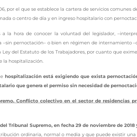
, por el que se establece la cartera de servicios comunes de
mada o centro de día y en ingreso hospitalario con pernoctac
 la hora de conocer la voluntad del legislador, –interpret
a –sin pernoctación– o bien en régimen de internamiento –c
 la Ley del Estatuto de los Trabajadores, por cuanto que exim
 la hospitalización.
 de
hospitalización está exigiendo que exista pernoctació
italario que genera el permiso sin necesidad de pernoctac
remo. Conflicto colectivo en el sector de residencias pr
l del Tribunal Supremo, en fecha 29 de noviembre de 2018
etribución ordinaria, normal o media y que puede existir una