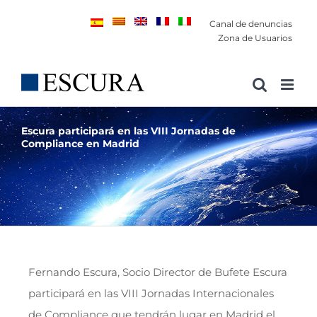
Saltar
Canal de denuncias
al
Zona de Usuarios
contenido
Escura participará en las VIII Jornadas de
Compliance en Madrid
Fernando Escura, Socio Director de Bufete Escura
participará en las VIII Jornadas Internacionales
de Compliance que tendrán lugar en Madrid el