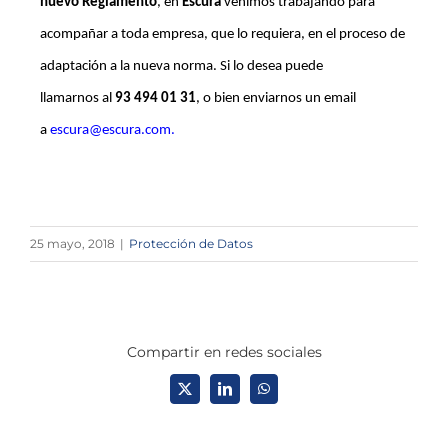
nuevo Reglamento
, en
Escura
venimos trabajando para
acompañar a toda empresa, que lo requiera, en el proceso de
adaptación a la nueva norma. Si lo desea puede
llamarnos al
93 494 01 31
, o bien enviarnos un email
a
escura@escura.com
.
25 mayo, 2018
|
Protección de Datos
Compartir en redes sociales
X
LinkedIn
WhatsApp