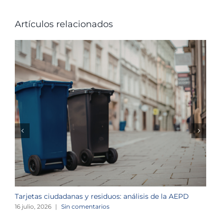
Artículos relacionados
Tarjetas ciudadanas y residuos: análisis de la AEPD
L
c
16 julio, 2026
|
Sin comentarios
1