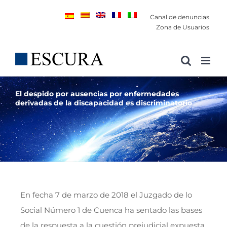
Saltar
Canal de denuncias
al
Zona de Usuarios
contenido
El despido por ausencias por enfermedades
derivadas de la discapacidad es discriminatorio
En fecha 7 de marzo de 2018 el Juzgado de lo
Social Número 1 de Cuenca ha sentado las bases
de la respuesta a la cuestión prejudicial expuesta