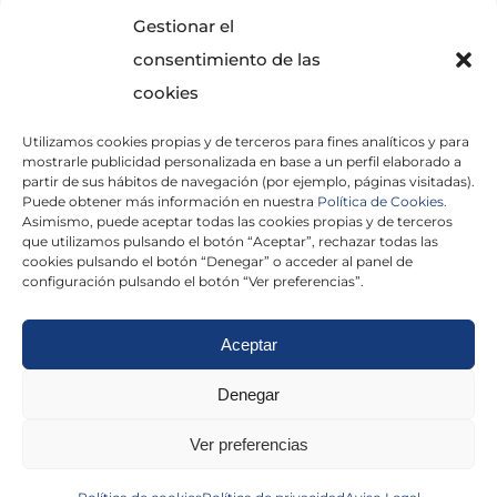
SOLICITA INFORMACIÓN
Gestionar el
consentimiento de las
cookies
Utilizamos cookies propias y de terceros para fines analíticos y para
mostrarle publicidad personalizada en base a un perfil elaborado a
partir de sus hábitos de navegación (por ejemplo, páginas visitadas).
Puede obtener más información en nuestra
Política de Cookies.
Asimismo, puede aceptar todas las cookies propias y de terceros
He leído y acepto la
Política de Privacidad
que utilizamos pulsando el botón “Aceptar”, rechazar todas las
cookies pulsando el botón “Denegar” o acceder al panel de
configuración pulsando el botón “Ver preferencias”.
Aceptar
Politica de cookies
|
Aviso Legal
|
Politica de
Denegar
privacidad
|
Abogados
|
Economistas
|
Ver preferencias
Barcelona
|
Madrid
|
Tarragona
|