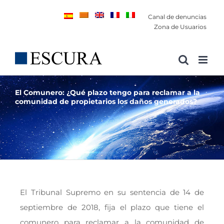
Saltar
Canal de denuncias
al
Zona de Usuarios
contenido
El Comunero: ¿Qué plazo tengo para reclamar a la
comunidad de propietarios los daños generados?
El Tribunal Supremo en su sentencia de 14 de
septiembre de 2018, fija el plazo que tiene el
comunero para reclamar a la comunidad de