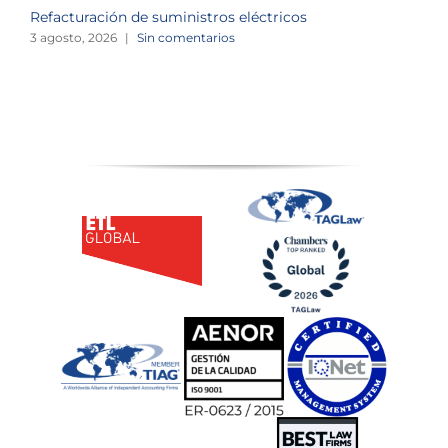
Refacturación de suministros eléctricos
I
c
3 agosto, 2026
|
Sin comentarios
1