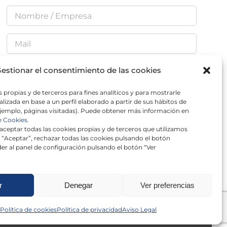
estionar el consentimiento de las cookies
 propias y de terceros para fines analíticos y para mostrarle
He leído y acepto la
Política de Privacidad
lizada en base a un perfil elaborado a partir de sus hábitos de
jemplo, páginas visitadas). Puede obtener más información en
e Cookies.
ceptar todas las cookies propias y de terceros que utilizamos
 “Aceptar”, rechazar todas las cookies pulsando el botón
er al panel de configuración pulsando el botón “Ver
r
Denegar
Ver preferencias
Política de cookies
Política de privacidad
Aviso Legal