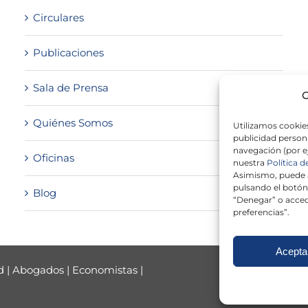
Circulares
Publicaciones
Sala de Prensa
G
Quiénes Somos
Utilizamos cookies
publicidad persona
navegación (por e
Oficinas
nuestra
Política d
Asimismo, puede a
pulsando el botón
Blog
“Denegar” o acced
preferencias”.
Acepta
d
|
Abogados
|
Economistas
|