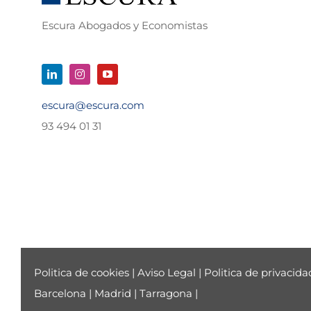
Escura Abogados y Economistas
escura@escura.com
93 494 01 31
Politica de cookies
|
Aviso Legal
|
Politica de privacida
Barcelona
|
Madrid
|
Tarragona
|