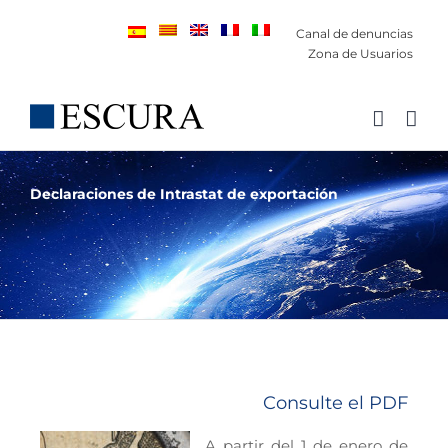
Saltar
Canal de denuncias
al
Zona de Usuarios
contenido
Declaraciones de Intrastat de exportación
Consulte el PDF
A partir del 1 de enero de