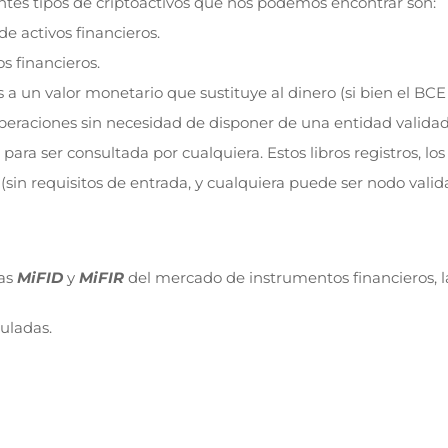
entes tipos de criptoactivos que nos podemos encontrar son:
de activos financieros.
os financieros.
s a un valor monetario que sustituye al dinero (si bien el BC
 operaciones sin necesidad de disponer de una entidad valida
e para ser consultada por cualquiera. Estos libros registros, lo
(sin requisitos de entrada, y cualquiera puede ser nodo valid
vas
MiFID
y
MiFIR
del mercado de instrumentos financieros, l
uladas.