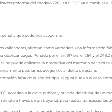
alizados (reforma del modelo 720). La OCDE va a cambiar el
iva penal a que podemos acogernos:
 validadores, afirman como verdadera una información falsa
a duplicar pagos. Penado por el art.197 bis, el 264 y el 248.2 
 no puede aplicarse la normativa del mercado de valores, lo
 únicamente podríamos acogernos al delito de estafa.
rmación falsa de cualquier tipo, al igual que en el caso anter
”. Acceden a la clave pública y privada del titular de un mon
moto a través de un troyano), para realiza transacciones 
ockchain se basa en los principales puntos carácterísticos: