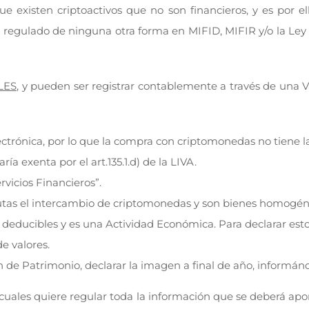
ue existen criptoactivos que no son financieros, y es por 
a regulado de ninguna otra forma en MIFID, MIFIR y/o la Ley d
LES
, y pueden ser registrar contablemente a través de una V
ectrónica, por lo que la compra con criptomonedas no tiene l
ría exenta por el art.135.1.d) de la LIVA.
rvicios Financieros”.
mutas el intercambio de criptomonedas y son bienes homogéneo
deducibles y es una Actividad Económica. Para declarar estos
e valores.
ción de Patrimonio, declarar la imagen a final de año, informá
cuales quiere regular toda la información que se deberá aport