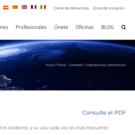
Canal de denuncias
Zona de Usuarios
ones
Profesionales
Únete
Oficinas
BLOG
Inicio
Fiscal - Contable
Criptoactivos y blockchain
Consulte el PDF
 es evidente, y su uso cada vez es más frecuente.