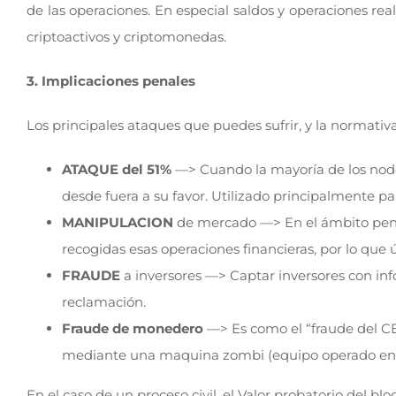
de las operaciones. En especial saldos y operaciones re
criptoactivos y criptomonedas.
3. Implicaciones penales
Los principales ataques que puedes sufrir, y la normat
ATAQUE del 51%
—> Cuando la mayoría de los nodos
desde fuera a su favor. Utilizado principalmente par
MANIPULACION
de mercado —> En el ámbito penal,
recogidas esas operaciones financieras, por lo que
FRAUDE
a inversores —> Captar inversores con info
reclamación.
Fraude de monedero
—> Es como el “fraude del CEO
mediante una maquina zombi (equipo operado en re
En el caso de un proceso civil, el Valor probatorio del bl