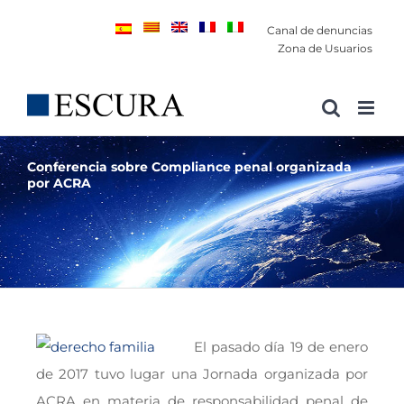
Saltar
Canal de denuncias
al
Zona de Usuarios
contenido
Conferencia sobre Compliance penal organizada
por ACRA
El pasado día 19 de enero
de 2017 tuvo lugar una Jornada organizada por
ACRA en materia de responsabilidad penal de