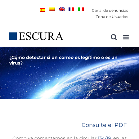
Saltar
Canal de denuncias
al
Zona de Usuarios
contenido
¿Cómo detectar si un correo es legítimo o es un
virus?
Consulte el PDF
Como ya comentamos en la circular
134/19
, en las