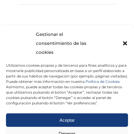
SOLICITA INFORMACIÓN
Gestionar el
consentimiento de las
cookies
Utilizamos cookies propias y de terceros para fines analíticos y para
mostrarle publicidad personalizada en base a un perfil elaborado a
partir de sus hábitos de navegación (por ejemplo, páginas visitadas).
Puede obtener más información en nuestra
Política de Cookies.
Asimismo, puede aceptar todas las cookies propias y de terceros
He leído y acepto la
Política de Privacidad
que utilizamos pulsando el botón “Aceptar”, rechazar todas las
cookies pulsando el botón “Denegar” o acceder al panel de
configuración pulsando el botón “Ver preferencias”.
Aceptar
Politica de cookies
|
Aviso Legal
|
Politica de
Denegar