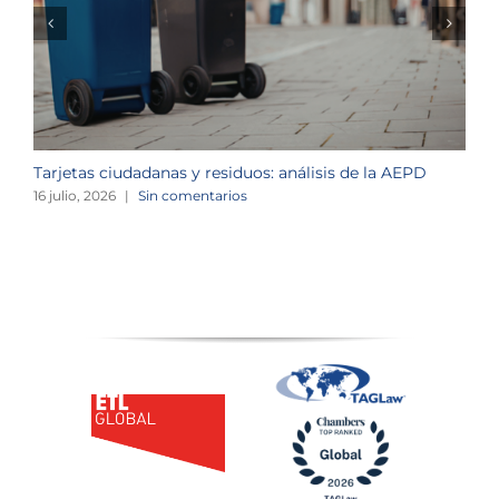
Tarjetas ciudadanas y residuos: análisis de la AEPD
L
c
16 julio, 2026
|
Sin comentarios
1