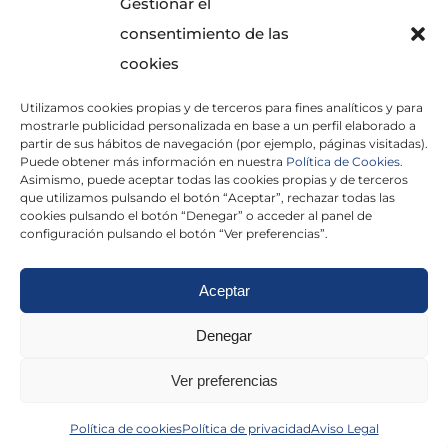
Gestionar el
consentimiento de las
cookies
Utilizamos cookies propias y de terceros para fines analíticos y para
He leído y acepto la
Política de Privacidad
mostrarle publicidad personalizada en base a un perfil elaborado a
partir de sus hábitos de navegación (por ejemplo, páginas visitadas).
Puede obtener más información en nuestra
Política de Cookies.
Asimismo, puede aceptar todas las cookies propias y de terceros
que utilizamos pulsando el botón “Aceptar”, rechazar todas las
×
cookies pulsando el botón “Denegar” o acceder al panel de
configuración pulsando el botón “Ver preferencias”.
Aceptar
Politica de cookies
|
Aviso Legal
|
Politica de
Denegar
privacidad
|
Abogados
|
Economistas
|
Ver preferencias
Barcelona
|
Madrid
|
Tarragona
|
Política de cookies
Política de privacidad
Aviso Legal