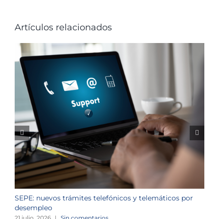
Artículos relacionados
SEPE: nuevos trámites telefónicos y telemáticos por
C
desempleo
d
21 julio, 2026
|
Sin comentarios
2