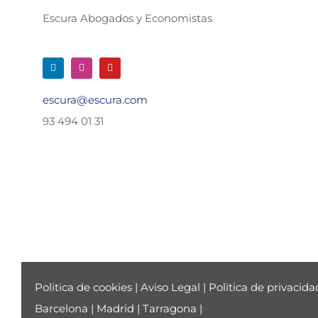
Escura Abogados y Economistas
escura@escura.com
93 494 01 31
Politica de cookies
|
Aviso Legal
|
Politica de privacida
Barcelona
|
Madrid
|
Tarragona
|