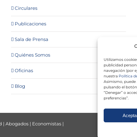
Circulares
Publicaciones
Sala de Prensa
G
Quiénes Somos
Utilizamos cookies
publicidad persona
Oficinas
navegación (por e
nuestra
Política d
Asimismo, puede a
Blog
pulsando el botón
“Denegar” o acced
preferencias”.
Acepta
d
|
Abogados
|
Economistas
|