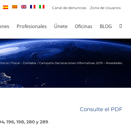
Canal de denuncias
Zona de Usuarios
ones
Profesionales
Únete
Oficinas
BLOG
Inicio
Fiscal - Contable
Campaña Declaraciones Informativas 2019 – Novedades
Consulte el PDF
94, 196, 198, 280 y 289
.