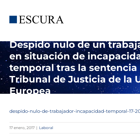
Saltar
al
contenido
Despido nulo de un trabaj
en situación de incapacid
temporal tras la sentencia
Tribunal de Justicia de la
Europea
despido-nulo-de-trabajador-incapacidad-temporal-17-20
17 enero, 2017
|
Laboral