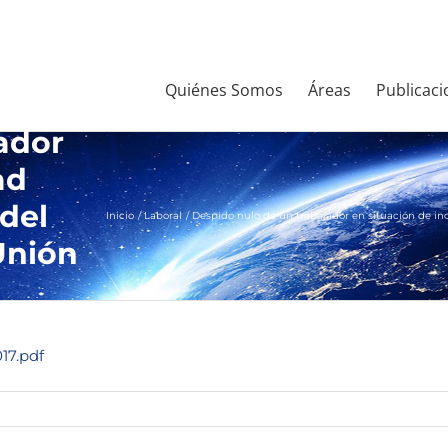
Quiénes Somos
Áreas
Publicaci
ador
ad
 del
Inicio
Laboral
Despido nulo de un trabajador en situación de in
 Unión
17.pdf