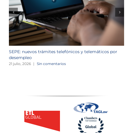
SEPE: nuevos trámites telefónicos y telemáticos por
C
desempleo
d
21 julio, 2026
|
Sin comentarios
2