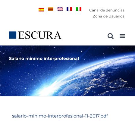
Saltar
Canal de denuncias
al
Zona de Usuarios
contenido
Salario mínimo interprofesional
salario-minimo-interprofesional-11-2017.pdf