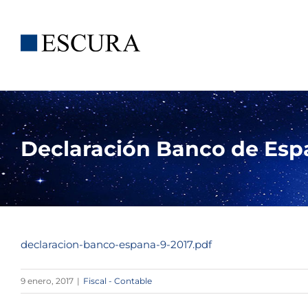
Saltar
al
contenido
Declaración Banco de Esp
declaracion-banco-espana-9-2017.pdf
9 enero, 2017
|
Fiscal - Contable