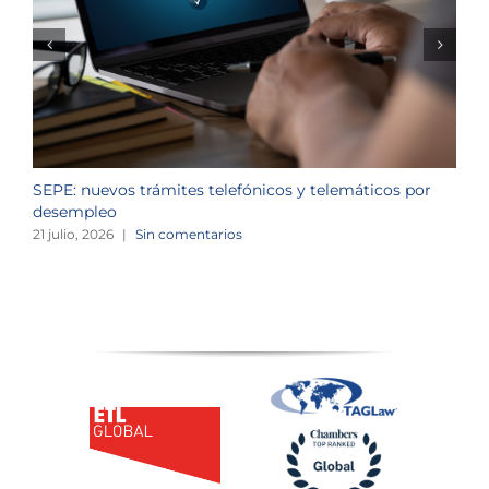
SEPE: nuevos trámites telefónicos y telemáticos por
C
desempleo
d
21 julio, 2026
|
Sin comentarios
2