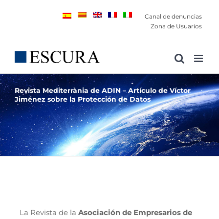
Saltar
Canal de denuncias
al
Zona de Usuarios
contenido
Revista Mediterrània de ADIN – Artículo de Víctor
Jiménez sobre la Protección de Datos
La Revista de la
Asociación de Empresarios de