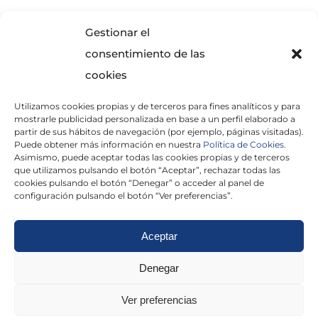
SOLICITA INFORMACIÓN
Gestionar el
consentimiento de las
cookies
Utilizamos cookies propias y de terceros para fines analíticos y para
mostrarle publicidad personalizada en base a un perfil elaborado a
partir de sus hábitos de navegación (por ejemplo, páginas visitadas).
Puede obtener más información en nuestra
Política de Cookies.
Asimismo, puede aceptar todas las cookies propias y de terceros
He leído y acepto la
Política de Privacidad
que utilizamos pulsando el botón “Aceptar”, rechazar todas las
cookies pulsando el botón “Denegar” o acceder al panel de
configuración pulsando el botón “Ver preferencias”.
Aceptar
Politica de cookies
|
Aviso Legal
|
Politica de
Denegar
privacidad
|
Abogados
|
Economistas
|
Ver preferencias
Barcelona
|
Madrid
|
Tarragona
|