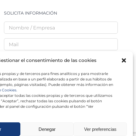
SOLICITA INFORMACIÓN
estionar el consentimiento de las cookies
 propias y de terceros para fines analíticos y para mostrarle
He leído y acepto la
Política de Privacidad
lizada en base a un perfil elaborado a partir de sus hábitos de
jemplo, páginas visitadas). Puede obtener más información en
e Cookies.
ceptar todas las cookies propias y de terceros que utilizamos
 “Aceptar”, rechazar todas las cookies pulsando el botón
er al panel de configuración pulsando el botón “Ver
r
Denegar
Ver preferencias