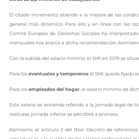
El citado incremento atiende a la mejora de las condic
general más dinámico. Para ello y en línea con las rec
Comité Europeo de Derechos Sociales ha interpretado q
mensuales nos acerca a dicha recomendación. Asimismo,
Con la subida del salario mínimo, el SMI en 2019 se situ
Para los
eventuales y temporeros
el SMI queda fijado 
Para los
empleados del hogar
, el salario mínimo de di
Este salario se entiende referido a la jornada legal de tr
realizase jornada inferior se percibirá a prorrata.
Asimismo, el artículo 3 del Real Decreto de referencia
estructura ni a la cuantía de los salarios profesionales