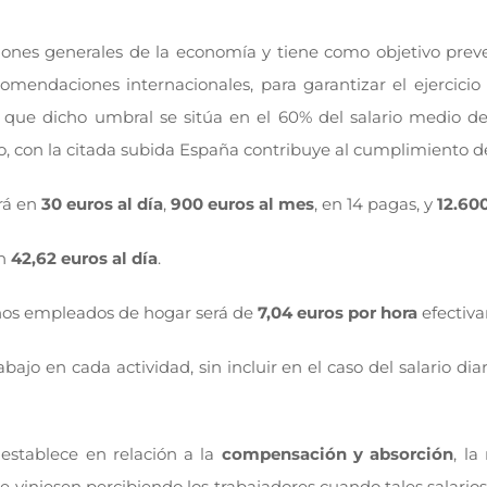
iones generales de la economía y tiene como objetivo prev
omendaciones internacionales, para garantizar el ejercicio
ue dicho umbral se sitúa en el 60% del salario medio de 
 con la citada subida España contribuye al cumplimiento d
ará en
30 euros al día
,
900 euros al mes
, en 14 pagas, y
12.60
en
42,62 euros al día
.
chos empleados de hogar será de
7,04 euros por hora
efectiva
abajo en cada actividad, sin incluir en el caso del salario dia
 establece en relación a la
compensación y absorción
, la
 que viniesen percibiendo los trabajadores cuando tales salar