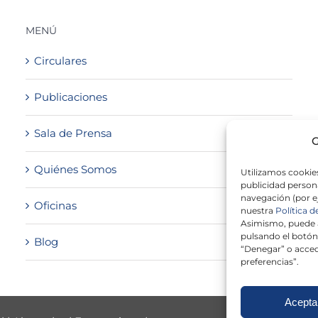
MENÚ
Circulares
Publicaciones
Sala de Prensa
G
Quiénes Somos
Utilizamos cookies
publicidad persona
navegación (por e
Oficinas
nuestra
Política d
Asimismo, puede a
pulsando el botón
Blog
“Denegar” o acced
preferencias”.
Acepta