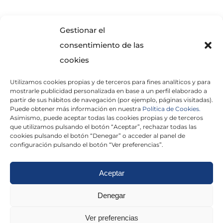
SOLICITA INFORMACIÓN
Gestionar el
consentimiento de las
cookies
Utilizamos cookies propias y de terceros para fines analíticos y para
mostrarle publicidad personalizada en base a un perfil elaborado a
partir de sus hábitos de navegación (por ejemplo, páginas visitadas).
Puede obtener más información en nuestra
Política de Cookies.
Asimismo, puede aceptar todas las cookies propias y de terceros
He leído y acepto la
Política de Privacidad
que utilizamos pulsando el botón “Aceptar”, rechazar todas las
cookies pulsando el botón “Denegar” o acceder al panel de
configuración pulsando el botón “Ver preferencias”.
Aceptar
Politica de cookies
|
Aviso Legal
|
Politica de
Denegar
privacidad
|
Abogados
|
Economistas
|
Ver preferencias
Barcelona
|
Madrid
|
Tarragona
|