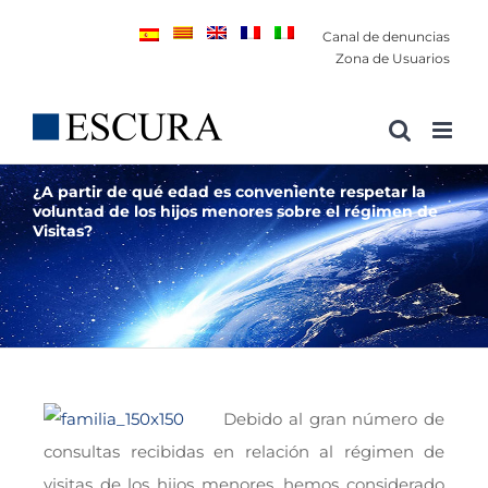
Saltar
Canal de denuncias
al
Zona de Usuarios
contenido
¿A partir de qué edad es conveniente respetar la
voluntad de los hijos menores sobre el régimen de
Visitas?
Debido al gran número de
consultas recibidas en relación al régimen de
visitas de los hijos menores, hemos considerado