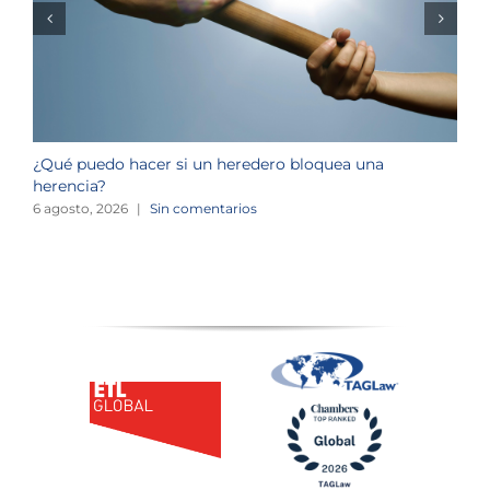
¿Qué puedo hacer si un heredero bloquea una
¿
herencia?
1
6 agosto, 2026
|
Sin comentarios