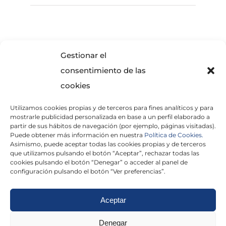
SOLICITA INFORMACIÓN
Gestionar el
consentimiento de las
cookies
Utilizamos cookies propias y de terceros para fines analíticos y para
mostrarle publicidad personalizada en base a un perfil elaborado a
partir de sus hábitos de navegación (por ejemplo, páginas visitadas).
Puede obtener más información en nuestra
Política de Cookies.
Asimismo, puede aceptar todas las cookies propias y de terceros
He leído y acepto la
Política de Privacidad
que utilizamos pulsando el botón “Aceptar”, rechazar todas las
cookies pulsando el botón “Denegar” o acceder al panel de
configuración pulsando el botón “Ver preferencias”.
Aceptar
Politica de cookies
|
Aviso Legal
|
Politica de
Denegar