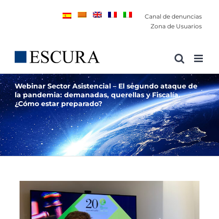
Saltar
Canal de denuncias
al
Zona de Usuarios
contenido
Webinar Sector Asistencial – El segundo ataque de
la pandemia: demanadas, querellas y Fiscalía.
¿Cómo estar preparado?