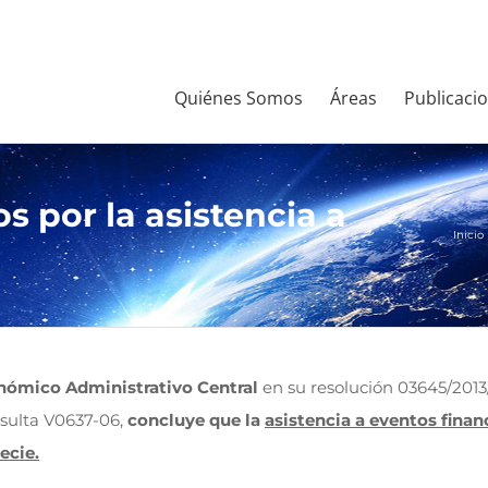
Quiénes Somos
Áreas
Publicaci
os por la asistencia a
Inicio
onómico Administrativo Central
en su resolución 03645/2013/
nsulta V0637-06,
concluye que la
asistencia a eventos finan
ecie.