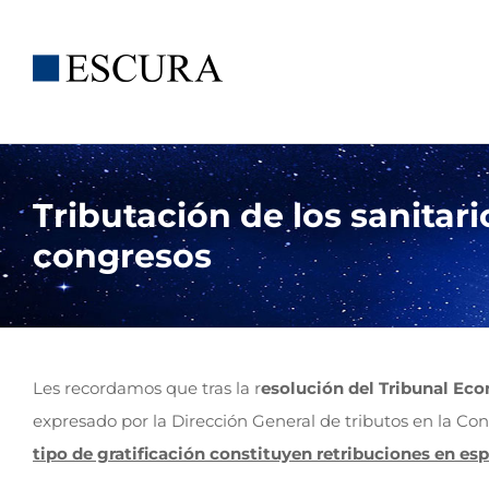
Saltar
al
contenido
Tributación de los sanitari
congresos
Les recordamos que tras la r
esolución del Tribunal Ec
expresado por la Dirección General de tributos en la Co
tipo de gratificación constituyen retribuciones en esp