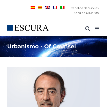
Saltar
Canal de denuncias
al
Zona de Usuarios
contenido
Urbanismo - Of Counsel