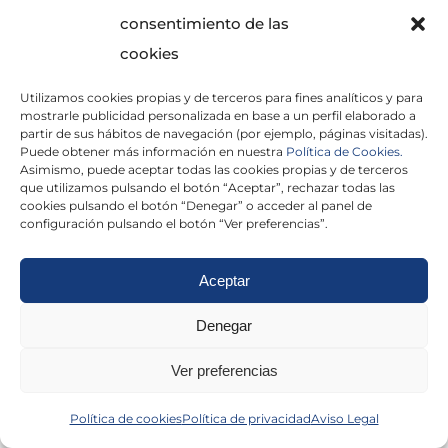
consentimiento de las
cookies
Utilizamos cookies propias y de terceros para fines analíticos y para
He leído y acepto la
Política de Privacidad
mostrarle publicidad personalizada en base a un perfil elaborado a
partir de sus hábitos de navegación (por ejemplo, páginas visitadas).
Puede obtener más información en nuestra
Política de Cookies.
Asimismo, puede aceptar todas las cookies propias y de terceros
que utilizamos pulsando el botón “Aceptar”, rechazar todas las
×
cookies pulsando el botón “Denegar” o acceder al panel de
configuración pulsando el botón “Ver preferencias”.
Aceptar
Politica de cookies
|
Aviso Legal
|
Politica de
Denegar
privacidad
|
Abogados
|
Economistas
|
Ver preferencias
Barcelona
|
Madrid
|
Tarragona
|
Política de cookies
Política de privacidad
Aviso Legal