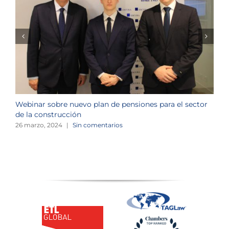
Webinar sobre nuevo plan de pensiones para el sector
J
de la construcción
n
26 marzo, 2024
|
Sin comentarios
1