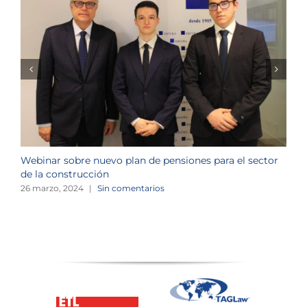
Webinar sobre nuevo plan de pensiones para el sector
J
de la construcción
n
26 marzo, 2024
|
Sin comentarios
1