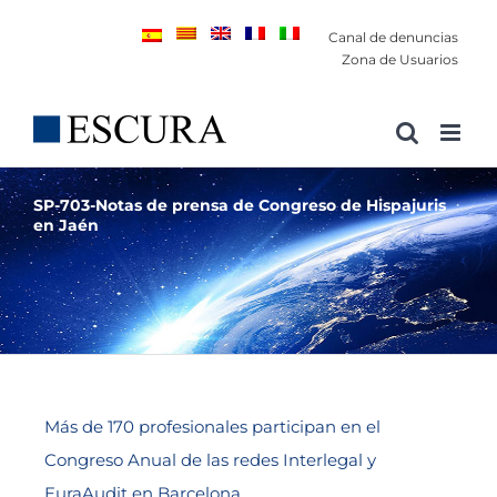
Saltar
Canal de denuncias
al
Zona de Usuarios
contenido
SP-703-Notas de prensa de Congreso de Hispajuris
en Jaén
Más de 170 profesionales participan en el
Congreso Anual de las redes Interlegal y
EuraAudit en Barcelona