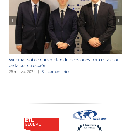
Webinar sobre nuevo plan de pensiones para el sector
J
de la construcción
n
26 marzo, 2024
|
Sin comentarios
1