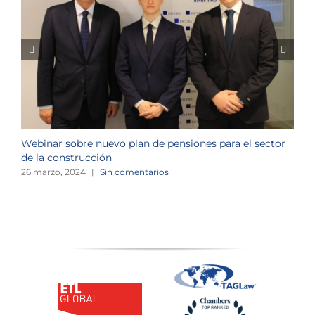
Webinar sobre nuevo plan de pensiones para el sector
J
de la construcción
n
26 marzo, 2024
|
Sin comentarios
1