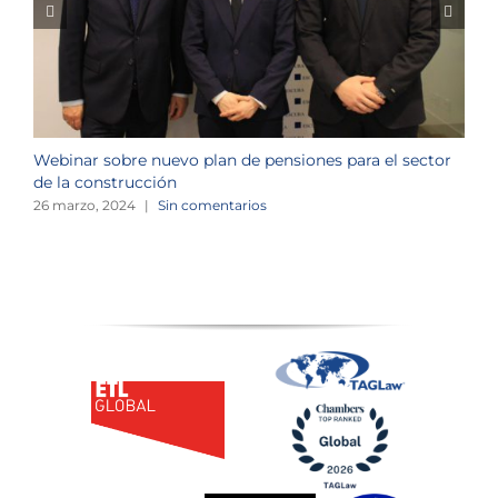
Webinar sobre nuevo plan de pensiones para el sector
J
de la construcción
n
26 marzo, 2024
|
Sin comentarios
1