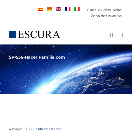
Saltar
Canal de denuncias
al
Zona de Usuarios
contenido
SP-556-Hacer Familia.com
4 mayo, 2015
|
Sala de Prensa