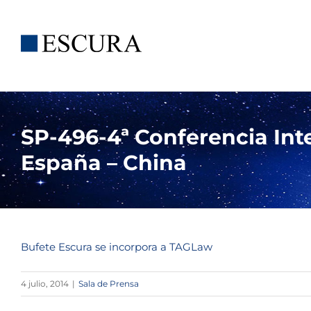
Saltar
al
contenido
SP-496-4ª Conferencia Int
España – China
Bufete Escura se incorpora a TAGLaw
4 julio, 2014
|
Sala de Prensa