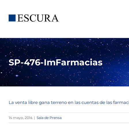
Saltar
al
contenido
SP-476-ImFarmacias
La venta libre gana terreno en las cuentas de las farmac
14 mayo, 2014
|
Sala de Prensa