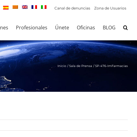
Canal de denuncias
Zona de Usuarios
ones
Profesionales
Únete
Oficinas
BLOG
Inicio
Sala de Prensa
SP-476-ImFarmacias