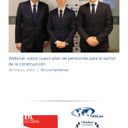
Webinar sobre nuevo plan de pensiones para el sector
J
de la construcción
n
26 marzo, 2024
|
Sin comentarios
1