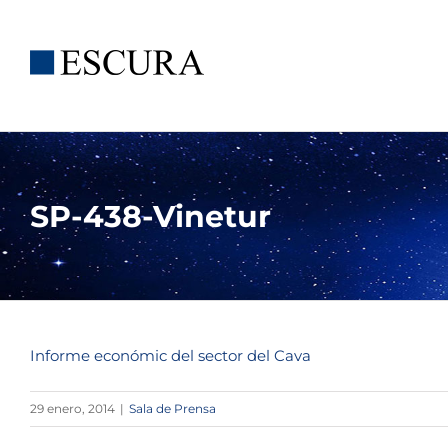
Saltar
al
contenido
SP-438-Vinetur
Informe económic del sector del Cava
29 enero, 2014
|
Sala de Prensa