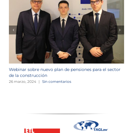
Webinar sobre nuevo plan de pensiones para el sector
J
de la construcción
n
26 marzo, 2024
|
Sin comentarios
1